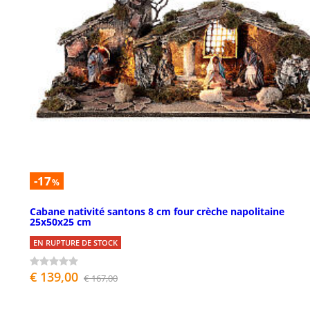
-17
%
Cabane nativité santons 8 cm four crèche napolitaine
25x50x25 cm
EN RUPTURE DE STOCK
€ 139,00
€ 167,00