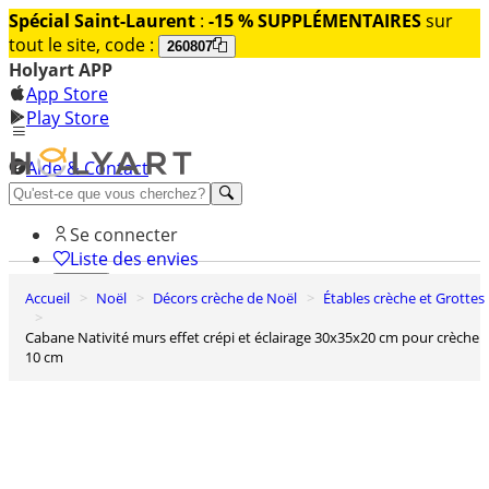
Spécial Saint-Laurent
:
-15 % SUPPLÉMENTAIRES
sur
tout le site, code :
260807
Holyart APP
App Store
Play Store
Aide & Contact
Découvrez Premium
Se connecter
Liste des envies
Accueil
Noël
Décors crèche de Noël
Étables crèche et Grottes
0
Panier
Cabane Nativité murs effet crépi et éclairage 30x35x20 cm pour crèche
10 cm