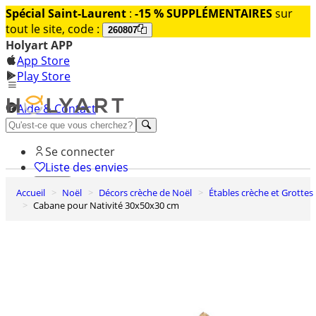
Spécial Saint-Laurent
:
-15 % SUPPLÉMENTAIRES
sur
tout le site, code :
260807
Holyart APP
App Store
Play Store
Aide & Contact
Découvrez Premium
Se connecter
Liste des envies
Accueil
Noël
Décors crèche de Noël
Étables crèche et Grottes
0
Cabane pour Nativité 30x50x30 cm
Panier