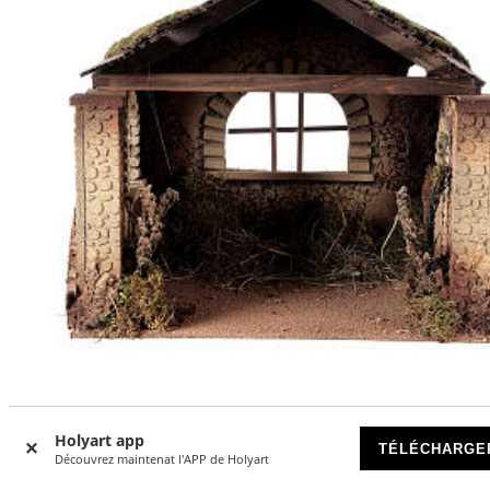
Cabane rustique Nativité 20 cm toit avec poutres 45x50x3
Holyart app
TÉLÉCHARGE
DISPONIBLE
Découvrez maintenat l'APP de Holyart