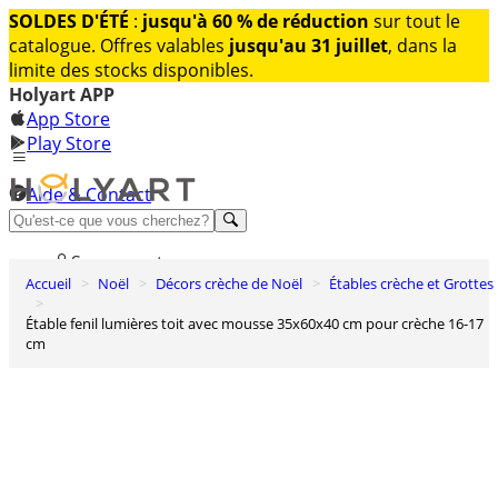
SOLDES D'ÉTÉ
:
jusqu'à 60 % de réduction
sur tout le
catalogue. Offres valables
jusqu'au 31 juillet
, dans la
limite des stocks disponibles.
Holyart APP
App Store
Play Store
Aide & Contact
Découvrez Premium
Se connecter
Accueil
Noël
Décors crèche de Noël
Étables crèche et Grottes
Liste des envies
Étable fenil lumières toit avec mousse 35x60x40 cm pour crèche 16-17
0
cm
Panier