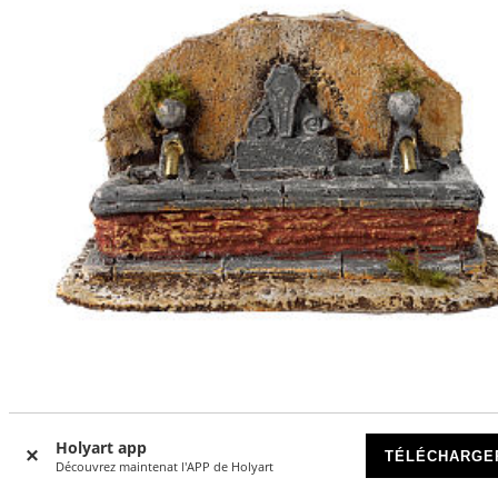
Fontaine résine deux jets crèche 13x21x14 cm
Holyart app
TÉLÉCHARGE
Découvrez maintenat l'APP de Holyart
DISPONIBLE