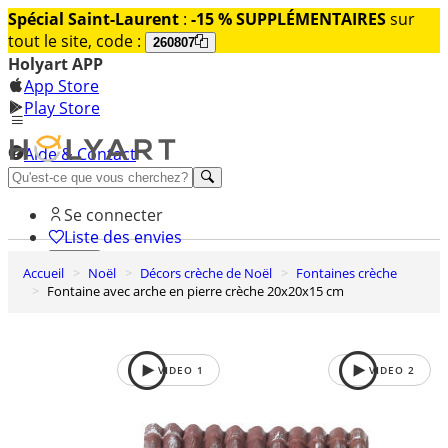
Spécial Saint-Laurent
:
-15 % SUPPLÉMENTAIRES
sur
tout le site, code :
260807
Holyart APP
App Store
Play Store
Aide & Contact
Découvrez Premium
Se connecter
Liste des envies
Accueil
Noël
Décors crèche de Noël
Fontaines crèche
0
Fontaine avec arche en pierre crèche 20x20x15 cm
Panier
VIDEO
1
VIDEO
2