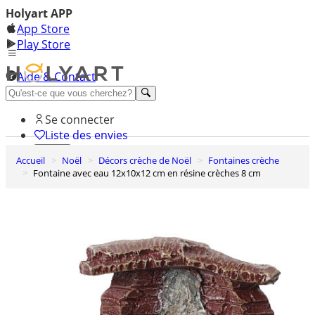
Holyart APP
App Store
Play Store
Aide & Contact
Découvrez Premium
Se connecter
Liste des envies
Accueil
Noël
Décors crèche de Noël
Fontaines crèche
0
Fontaine avec eau 12x10x12 cm en résine crèches 8 cm
Panier