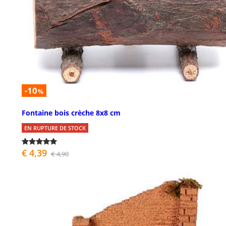
-10
%
Fontaine bois crèche 8x8 cm
EN RUPTURE DE STOCK
€ 4,39
€ 4,90