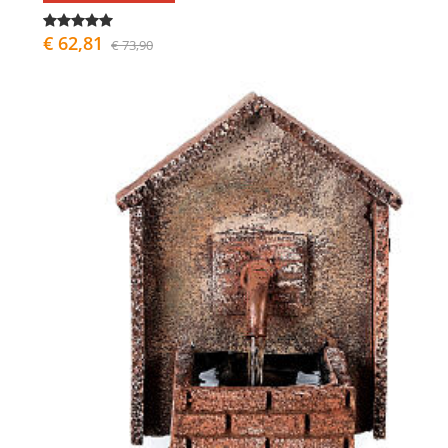
€ 62,81
€ 73,90