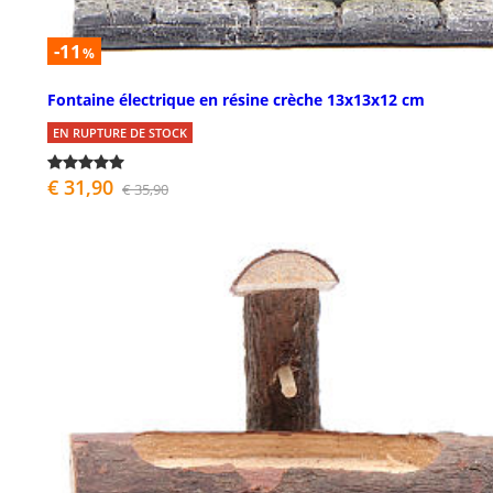
-11
%
Fontaine électrique en résine crèche 13x13x12 cm
EN RUPTURE DE STOCK
€ 31,90
€ 35,90