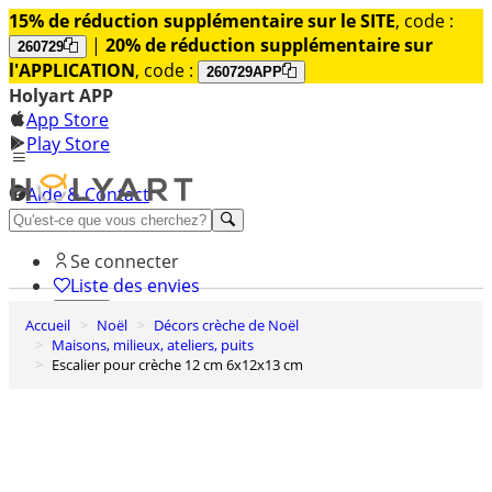
15% de réduction supplémentaire sur le SITE
, code :
|
20% de réduction supplémentaire sur
260729
l'APPLICATION
, code :
260729APP
Holyart APP
App Store
Play Store
Aide & Contact
Découvrez Premium
Se connecter
Liste des envies
Accueil
Noël
Décors crèche de Noël
0
Maisons, milieux, ateliers, puits
Panier
Escalier pour crèche 12 cm 6x12x13 cm