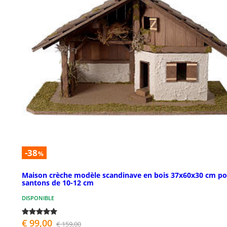
-38
%
Maison crèche modèle scandinave en bois 37x60x30 cm po
santons de 10-12 cm
DISPONIBLE
€ 99,00
€ 159,00