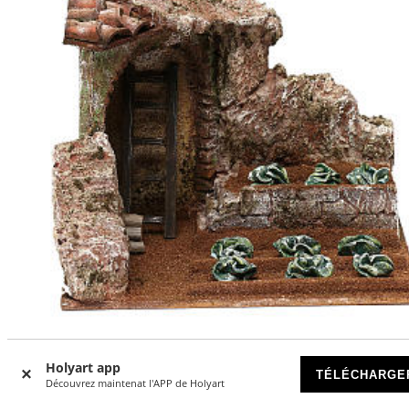
Champ avec salade crèche 10 cm décor 15x20x15 cm
Holyart app
TÉLÉCHARGE
Découvrez maintenat l'APP de Holyart
EN RUPTURE DE STOCK