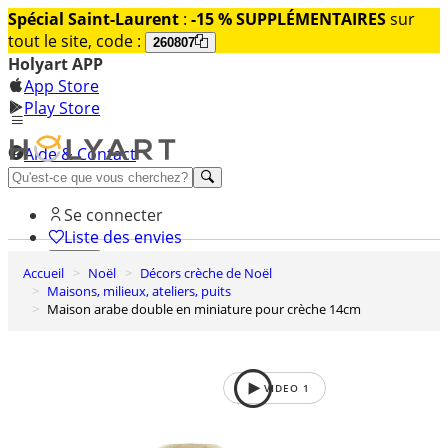
Spécial Saint-Laurent
:
-15 % SUPPLÉMENTAIRES
sur
tout le site, code :
260807
Holyart APP
App Store
Play Store
Aide & Contact
Découvrez Premium
Se connecter
Liste des envies
Accueil
Noël
Décors crèche de Noël
0
Maisons, milieux, ateliers, puits
Panier
Maison arabe double en miniature pour crèche 14cm
VIDEO
1