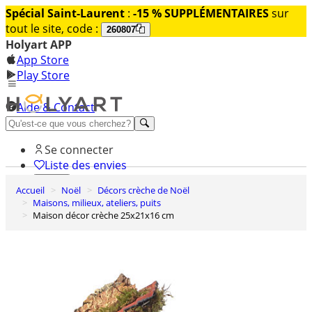
Spécial Saint-Laurent
:
-15 % SUPPLÉMENTAIRES
sur
tout le site, code :
260807
Holyart APP
App Store
Play Store
Aide & Contact
Découvrez Premium
Se connecter
Liste des envies
Accueil
Noël
Décors crèche de Noël
0
Maisons, milieux, ateliers, puits
Panier
Maison décor crèche 25x21x16 cm