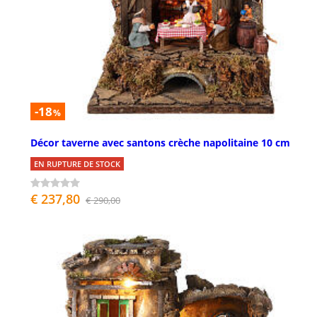
-18
%
Décor taverne avec santons crèche napolitaine 10 cm
EN RUPTURE DE STOCK
€ 237,80
€ 290,00