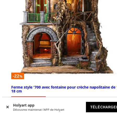
-22
%
Ferme style '700 avec fontaine pour crèche napolitaine de 
18 cm
EN RUPTURE DE STOCK
Holyart app
TÉLÉCHARGE
Découvrez maintenat l'APP de Holyart
€ 179,00
€ 229,00