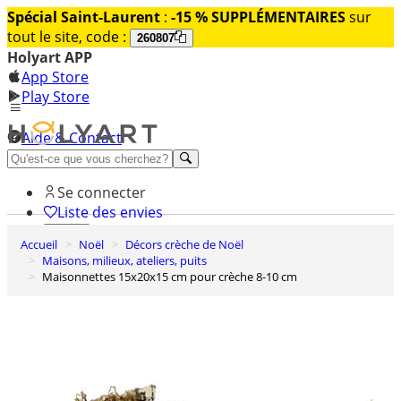
Spécial Saint-Laurent
:
-15 % SUPPLÉMENTAIRES
sur
tout le site, code :
260807
Holyart APP
App Store
Play Store
Aide & Contact
Découvrez Premium
Se connecter
Liste des envies
Accueil
Noël
Décors crèche de Noël
0
Maisons, milieux, ateliers, puits
Panier
Maisonnettes 15x20x15 cm pour crèche 8-10 cm