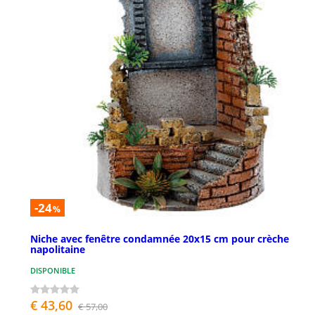
-24
%
Niche avec fenêtre condamnée 20x15 cm pour crèche
napolitaine
DISPONIBLE
€ 43,60
€ 57,00