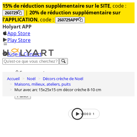
15% de réduction supplémentaire sur le SITE
, code :
|
20% de réduction supplémentaire sur
260729
l'APPLICATION
, code :
260729APP
Holyart APP
App Store
Play Store
Aide & Contact
Découvrez Premium
Se connecter
Accueil
Noël
Décors crèche de Noël
Liste des envies
Maisons, milieux, ateliers, puits
Mur avec arc 15x25x15 cm décor crèche 8-10 cm
0
Panier
VIDEO
1