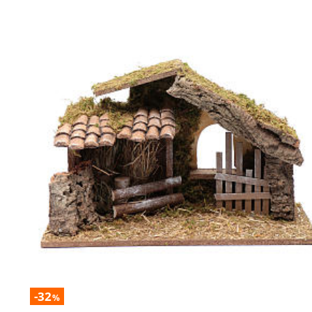
-32
%