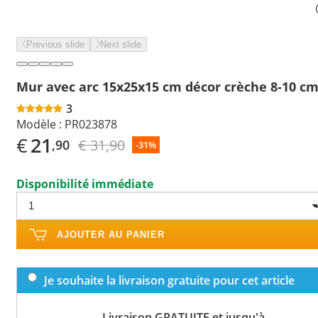
Previous slide
Next slide
Mur avec arc 15x25x15 cm décor crèche 8-10 c
3
Modèle :
PR023878
€
21
€ 31,90
,90
-31%
Disponibilité immédiate
AJOUTER AU PANIER
Je souhaite la livraison gratuite pour cet article
Livraison GRATUITE et jusqu'à