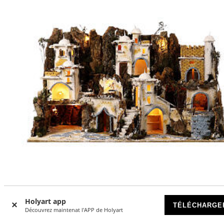
Holyart app
Crèche napolitaine avec fontaine style arabe 50x90x45 cm
TÉLÉCHARGE
Découvrez maintenat l'APP de Holyart
santons 8-10 cm