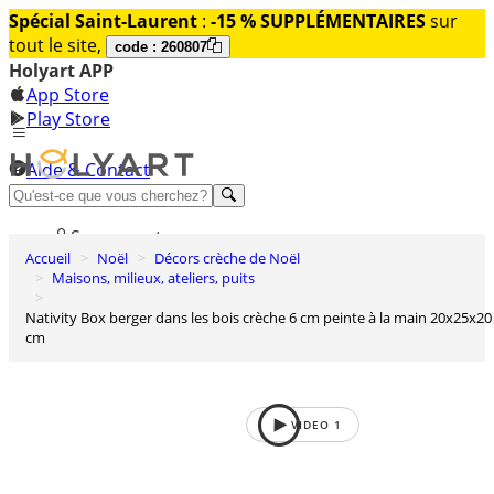
Spécial Saint-Laurent
:
-15 % SUPPLÉMENTAIRES
sur
tout le site,
code : 260807
Holyart APP
App Store
Play Store
Aide & Contact
Découvrez Premium
Se connecter
Accueil
Noël
Décors crèche de Noël
Liste des envies
Maisons, milieux, ateliers, puits
0
Nativity Box berger dans les bois crèche 6 cm peinte à la main 20x25x20
Panier
cm
VIDEO
1