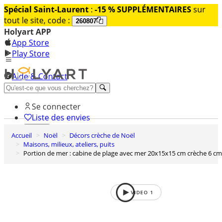
Spécial Saint-Laurent
:
-15 % SUPPLÉMENTAIRES
sur
tout le site, code :
260807
Holyart APP
App Store
Play Store
Aide & Contact
Découvrez Premium
Se connecter
Liste des envies
Accueil
Noël
Décors crèche de Noël
0
Maisons, milieux, ateliers, puits
Panier
Portion de mer : cabine de plage avec mer 20x15x15 cm crèche 6 cm
VIDEO
1