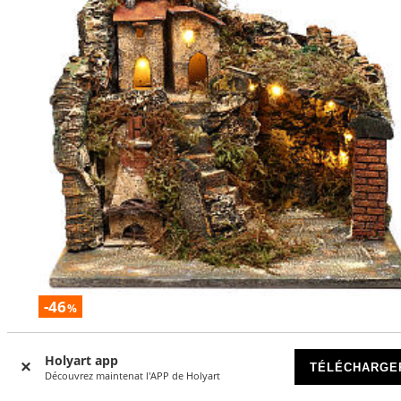
-46
%
Bourgade avec escalier et four 35x40x30 cm crèche napolit
Holyart app
TÉLÉCHARGE
EN RUPTURE DE STOCK
Découvrez maintenat l'APP de Holyart