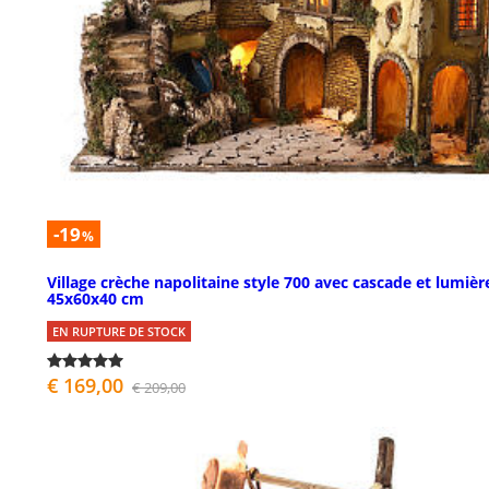
-19
%
Village crèche napolitaine style 700 avec cascade et lumièr
45x60x40 cm
EN RUPTURE DE STOCK
€ 169,00
€ 209,00