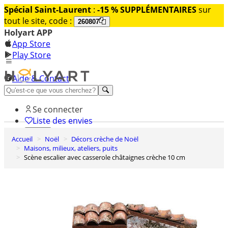
Spécial Saint-Laurent
:
-15 % SUPPLÉMENTAIRES
sur
tout le site, code :
260807
Holyart APP
App Store
Play Store
Aide & Contact
Découvrez Premium
Se connecter
Liste des envies
Accueil
Noël
Décors crèche de Noël
0
Maisons, milieux, ateliers, puits
Panier
Scène escalier avec casserole châtaignes crèche 10 cm