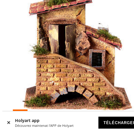
-15
%
Holyart app
TÉLÉCHARGE
Découvrez maintenat l'APP de Holyart
Maison avec escaliers crèche 8 cm bois liège 20x20x15 cm