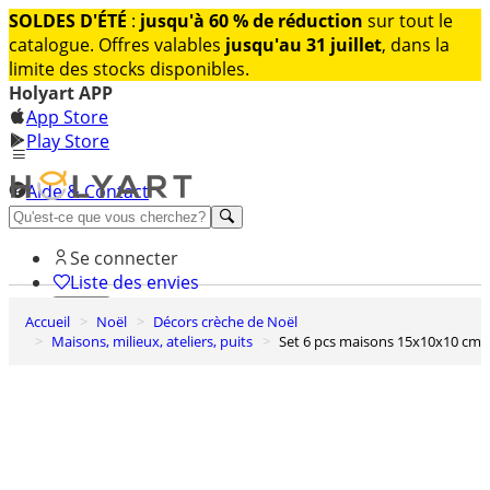
SOLDES D'ÉTÉ
:
jusqu'à 60 % de réduction
sur tout le
catalogue. Offres valables
jusqu'au 31 juillet
, dans la
limite des stocks disponibles.
Holyart APP
App Store
Play Store
Aide & Contact
Découvrez Premium
Se connecter
Liste des envies
Accueil
Noël
Décors crèche de Noël
0
Maisons, milieux, ateliers, puits
Set 6 pcs maisons 15x10x10 cm
Panier