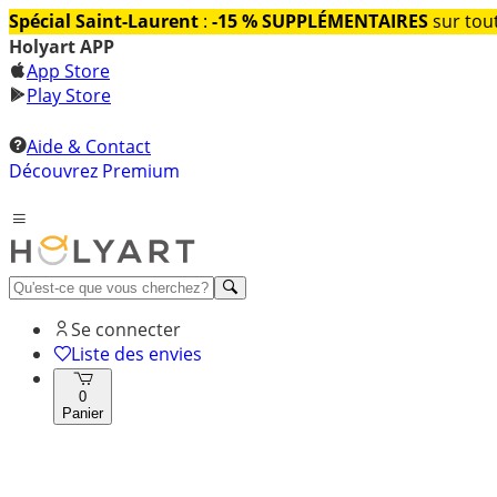
Spécial Saint-Laurent
:
-15 % SUPPLÉMENTAIRES
sur tout
Holyart APP
App Store
Play Store
Aide & Contact
Découvrez Premium
Se connecter
Liste des envies
0
Panier