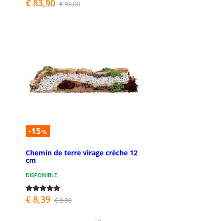
€ 83,90
€ 99,00
-15
%
Chemin de terre virage crèche 12
cm
DISPONIBLE
€ 8,39
€ 9,90