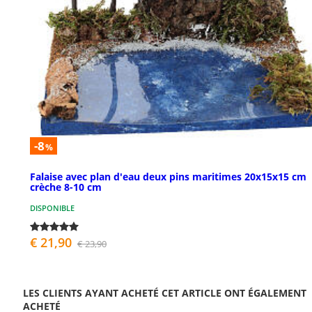
-8
%
Falaise avec plan d'eau deux pins maritimes 20x15x15 cm
crèche 8-10 cm
DISPONIBLE
€ 21,90
€ 23,90
LES CLIENTS AYANT ACHETÉ CET ARTICLE ONT ÉGALEMENT
ACHETÉ