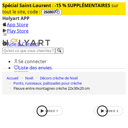
Spécial Saint-Laurent
:
-15 % SUPPLÉMENTAIRES
sur
tout le site, code :
260807
Holyart APP
App Store
Play Store
Aide & Contact
Découvrez Premium
Se connecter
Liste des envies
Accueil
Noël
Décors crèche de Noël
0
Ponts, ruisseaux, palissades pour crèche
Panier
Fleuve entre montagnes crèche 22x30x20 cm
VIDEO
1
VIDEO
2