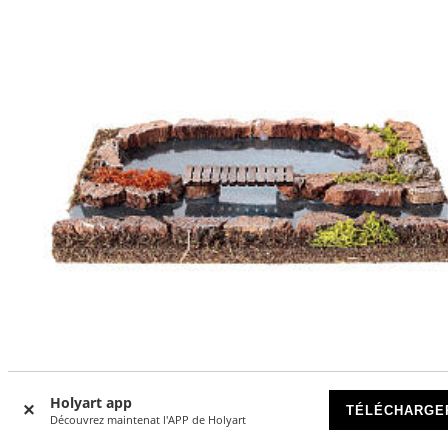
-9
%
Holyart app
TÉLÉCHARGE
Découvrez maintenat l'APP de Holyart
Rivière avec passerelle décor crèche 25x20 cm figurines 14