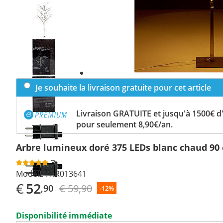
Previous
slide
Next
slide
Je souhaite la livraison gratuite pour cet article
Livraison GRATUITE et jusqu'à 1500€ 
pour seulement 8,90€/an.
Arbre lumineux doré 375 LEDs blanc chaud 90 
3
Modèle :
PR013641
€
52
€ 59,90
,90
-12%
Disponibilité immédiate