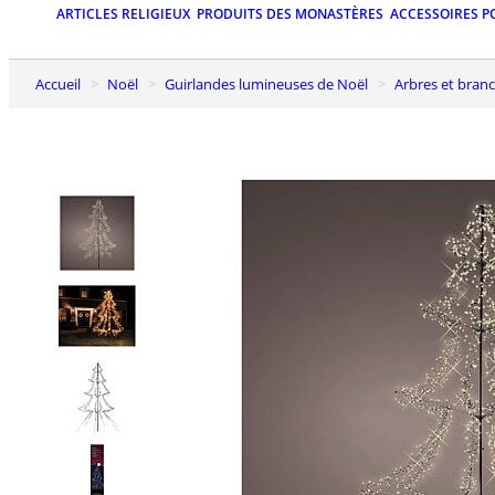
ARTICLES RELIGIEUX
PRODUITS DES MONASTÈRES
ACCESSOIRES P
Accueil
Noël
Guirlandes lumineuses de Noël
Arbres et bra