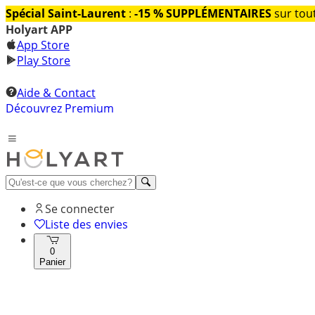
Spécial Saint-Laurent
:
-15 % SUPPLÉMENTAIRES
sur tout
Holyart APP
App Store
Play Store
Aide & Contact
Découvrez Premium
Se connecter
Liste des envies
0
Panier