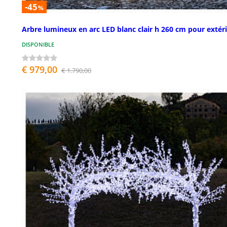
-45
%
Arbre lumineux en arc LED blanc clair h 260 cm pour extér
DISPONIBLE
€ 979,00
€ 1.790,00