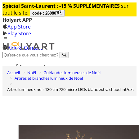
Spécial Saint-Laurent
:
-15 % SUPPLÉMENTAIRES
sur
tout le site,
code : 260807
Holyart APP
App Store
Play Store
Aide & Contact
Découvrez Premium
Se connecter
Accueil
Noël
Guirlandes lumineuses de Noël
Liste des envies
Arbres et branches lumineux de Noël
0
Arbre lumineux noir 180 cm 720 micro LEDs blanc extra chaud int/ext
Panier