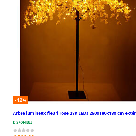
-12
%
Arbre lumineux fleuri rose 288 LEDs 250x180x180 cm extér
DISPONIBLE