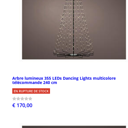
Arbre lumineux 355 LEDs Dancing Lights multicolore
télécommande 240 cm
EN RUPTURE DE STOCK
€ 170,00