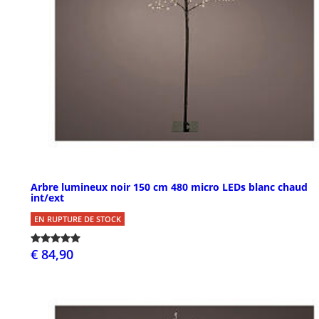
Arbre lumineux noir 150 cm 480 micro LEDs blanc chaud
int/ext
EN RUPTURE DE STOCK
€ 84,90