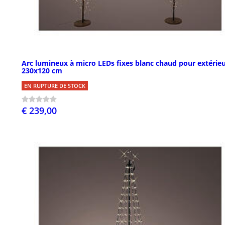
Arc lumineux à micro LEDs fixes blanc chaud pour extérie
230x120 cm
EN RUPTURE DE STOCK
€ 239,00