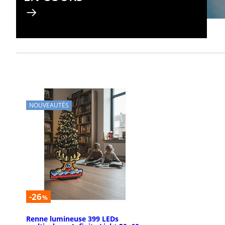
NOUVEAUTÉS
-26
%
Renne lumineuse 399 LEDs