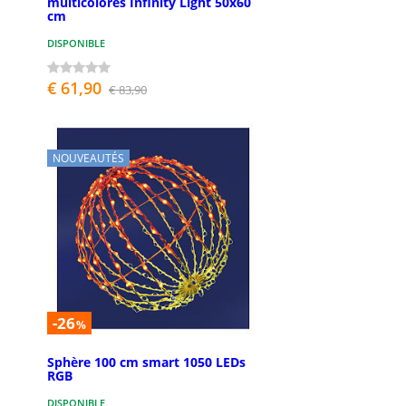
multicolores Infinity Light 50x60
cm
DISPONIBLE
€ 61,90
€ 83,90
NOUVEAUTÉS
-26
%
Sphère 100 cm smart 1050 LEDs
RGB
DISPONIBLE