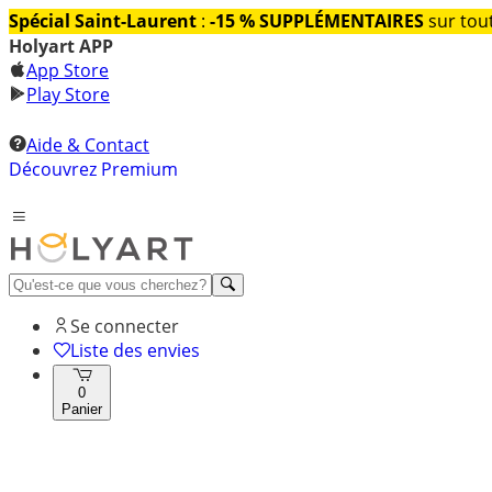
Spécial Saint-Laurent
:
-15 % SUPPLÉMENTAIRES
sur tout
Holyart APP
App Store
Play Store
Aide & Contact
Découvrez Premium
Se connecter
Liste des envies
0
Panier