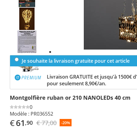
Previous
slide
Next
slide
Je souhaite la livraison gratuite pour cet article
Livraison GRATUITE et jusqu'à 1500€ 
pour seulement 8,90€/an.
Montgolfière ruban or 210 NANOLEDs 40 cm
0
Modèle :
PR036552
€
61
€ 77,00
,90
-20%