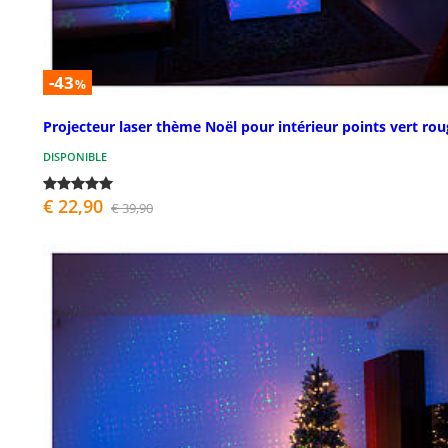
-43
%
Projecteur laser thème Noël pour intérieur points vert ro
DISPONIBLE
€ 22,90
€ 39,90