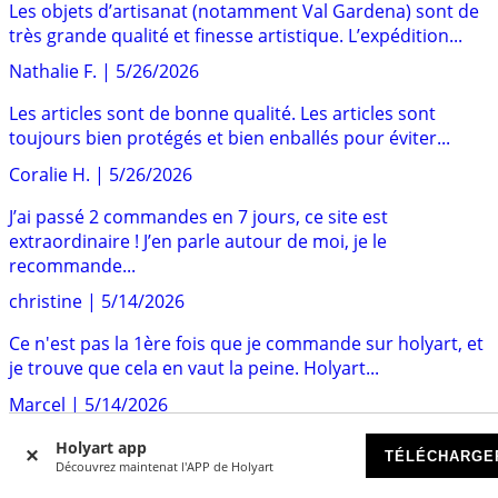
Les objets d’artisanat (notamment Val Gardena) sont de
très grande qualité et finesse artistique. L’expédition...
Nathalie F.
|
5/26/2026
Les articles sont de bonne qualité. Les articles sont
toujours bien protégés et bien enballés pour éviter...
Coralie H.
|
5/26/2026
J’ai passé 2 commandes en 7 jours, ce site est
extraordinaire ! J’en parle autour de moi, je le
recommande...
christine
|
5/14/2026
Ce n'est pas la 1ère fois que je commande sur holyart, et
je trouve que cela en vaut la peine. Holyart...
Marcel
|
5/14/2026
Beaucoup de produits de tailles et de qualités différentes
Holyart app
TÉLÉCHARGE
Découvrez maintenat l'APP de Holyart
permettant un choix adapté à mes attentes....