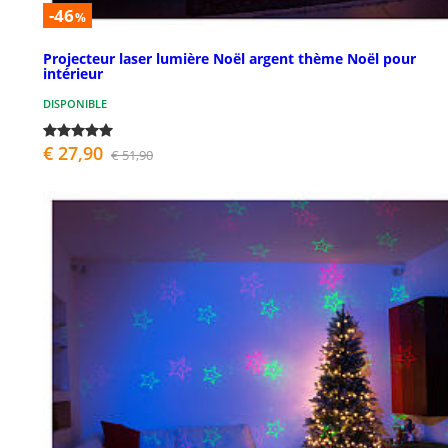
-46
%
Projecteur laser lumière Noël argent thème Noël pour
intérieur
DISPONIBLE
€ 27,90
€ 51,90