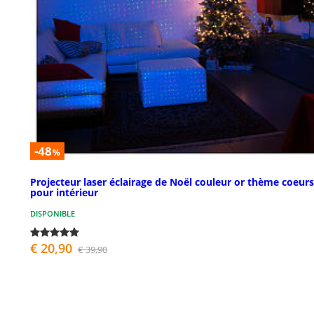
-48
%
Projecteur laser éclairage de Noël couleur or thème coeurs
pour intérieur
DISPONIBLE
€ 20,90
€ 39,90