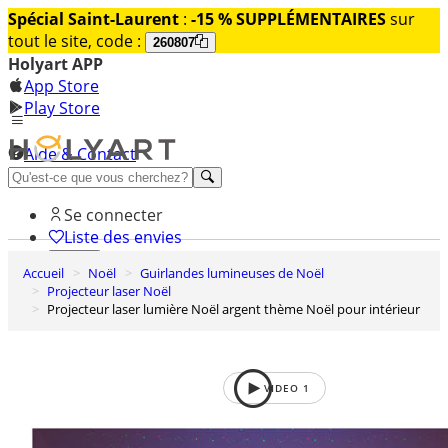
Spécial Saint-Laurent
:
-15 % SUPPLÉMENTAIRES
sur
tout le site, code :
260807
Holyart APP
App Store
Play Store
Aide & Contact
Découvrez Premium
Se connecter
Liste des envies
Accueil
Noël
Guirlandes lumineuses de Noël
0
Projecteur laser Noël
Panier
Projecteur laser lumière Noël argent thème Noël pour intérieur
VIDEO
1