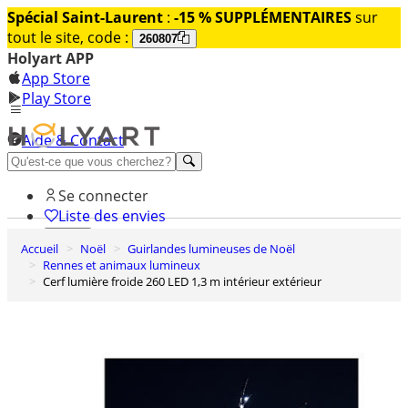
Spécial Saint-Laurent
:
-15 % SUPPLÉMENTAIRES
sur
tout le site, code :
260807
Holyart APP
App Store
Play Store
Aide & Contact
Découvrez Premium
Se connecter
Liste des envies
Accueil
Noël
Guirlandes lumineuses de Noël
0
Rennes et animaux lumineux
Panier
Cerf lumière froide 260 LED 1,3 m intérieur extérieur