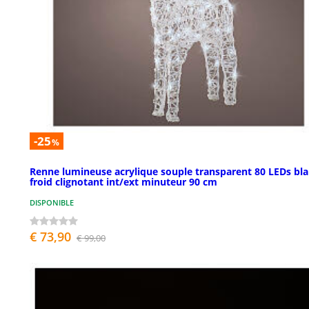
-25
%
Renne lumineuse acrylique souple transparent 80 LEDs bl
froid clignotant int/ext minuteur 90 cm
DISPONIBLE
€ 73,90
€ 99,00