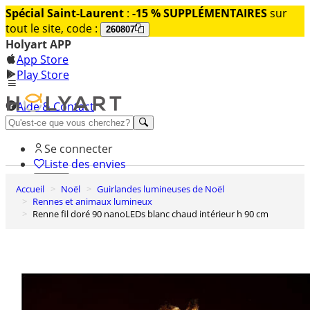
Spécial Saint-Laurent
:
-15 % SUPPLÉMENTAIRES
sur
tout le site, code :
260807
Holyart APP
App Store
Play Store
Aide & Contact
Découvrez Premium
Se connecter
Liste des envies
Accueil
Noël
Guirlandes lumineuses de Noël
0
Rennes et animaux lumineux
Panier
Renne fil doré 90 nanoLEDs blanc chaud intérieur h 90 cm