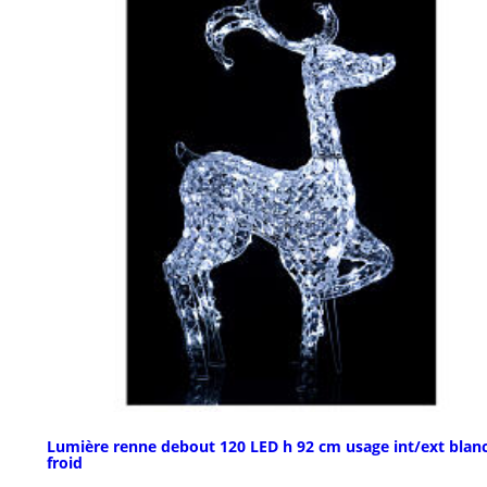
Lumière renne debout 120 LED h 92 cm usage int/ext blan
froid