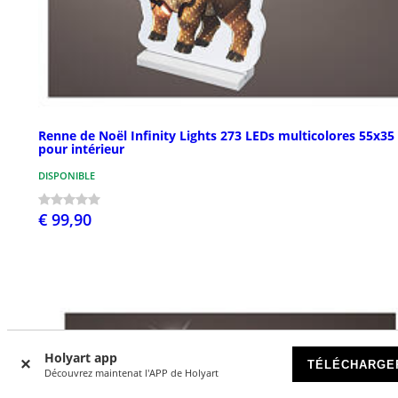
Renne de Noël Infinity Lights 273 LEDs multicolores 55x35
pour intérieur
DISPONIBLE
€ 99,90
Holyart app
TÉLÉCHARGE
Découvrez maintenat l'APP de Holyart