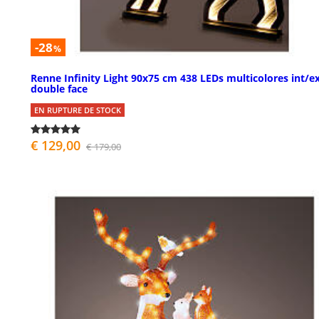
-28
%
Renne Infinity Light 90x75 cm 438 LEDs multicolores int/e
double face
EN RUPTURE DE STOCK
€ 129,00
€ 179,00