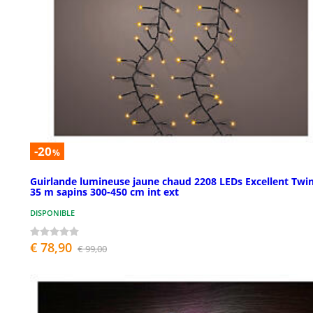
-20
%
Guirlande lumineuse jaune chaud 2208 LEDs Excellent Twi
35 m sapins 300-450 cm int ext
DISPONIBLE
€ 78,90
€ 99,00