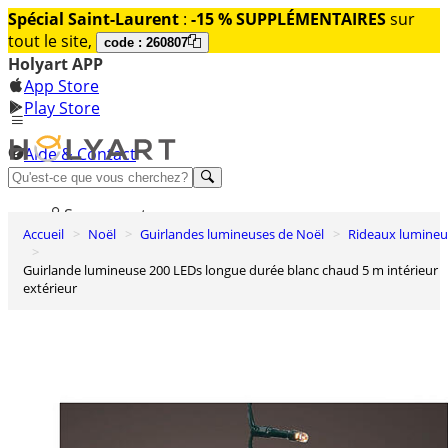
Spécial Saint-Laurent
:
-15 % SUPPLÉMENTAIRES
sur
tout le site,
code : 260807
Holyart APP
App Store
Play Store
Aide & Contact
Découvrez Premium
Se connecter
Accueil
Noël
Guirlandes lumineuses de Noël
Rideaux lumine
Liste des envies
Guirlande lumineuse 200 LEDs longue durée blanc chaud 5 m intérieur
0
extérieur
Panier