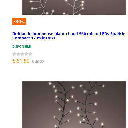
-30
%
Guirlande lumineuse blanc chaud 960 micro LEDs Sparkle
Compact 12 m int/ext
DISPONIBLE
€ 61,90
€ 89,00