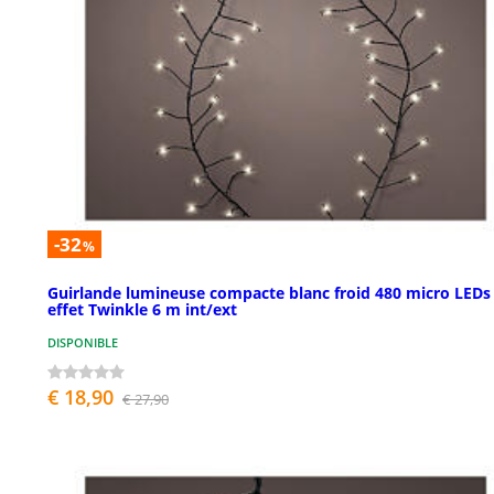
-32
%
Guirlande lumineuse compacte blanc froid 480 micro LEDs
effet Twinkle 6 m int/ext
DISPONIBLE
€ 18,90
€ 27,90