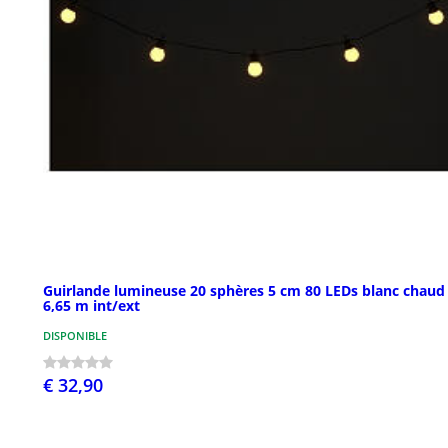
Guirlande lumineuse 20 sphères 5 cm 80 LEDs blanc chaud
6,65 m int/ext
DISPONIBLE
€ 32,90