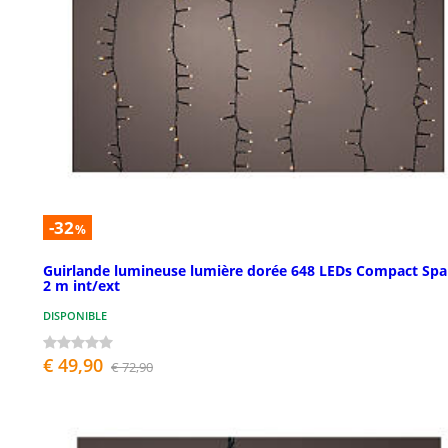
-32
%
Guirlande lumineuse lumière dorée 648 LEDs Compact Spa
2 m int/ext
DISPONIBLE
€ 49,90
€ 72,90