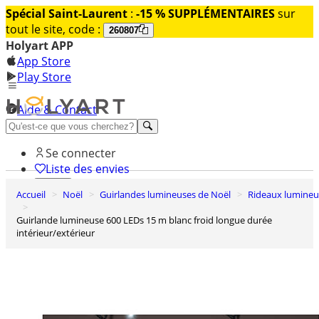
Spécial Saint-Laurent
:
-15 % SUPPLÉMENTAIRES
sur
tout le site, code :
260807
Holyart APP
App Store
Play Store
Aide & Contact
Découvrez Premium
Se connecter
Liste des envies
Accueil
Noël
Guirlandes lumineuses de Noël
Rideaux lumine
0
Panier
Guirlande lumineuse 600 LEDs 15 m blanc froid longue durée
intérieur/extérieur