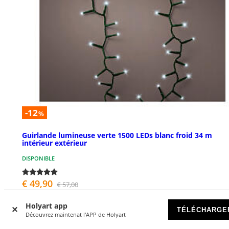
-12
%
Guirlande lumineuse verte 1500 LEDs blanc froid 34 m
intérieur extérieur
DISPONIBLE
€ 49,90
€ 57,00
Holyart app
TÉLÉCHARGE
Découvrez maintenat l'APP de Holyart