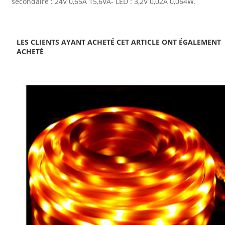
secondaire : 24V 0,65A 15,6VA- LED : 3,2V 0,02A 0,064W.
LES CLIENTS AYANT ACHETÉ CET ARTICLE ONT ÉGALEMENT
ACHETÉ