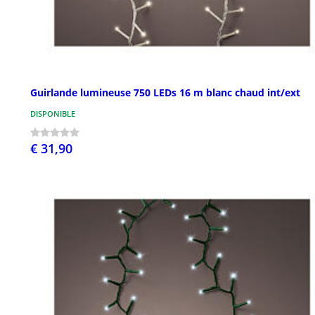
Guirlande lumineuse 750 LEDs 16 m blanc chaud int/ext
DISPONIBLE
€ 31,90