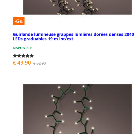
-6
%
Guirlande lumineuse grappes lumières dorées denses 2040
LEDs graduables 19 m int/ext
DISPONIBLE
€ 49,90
€ 52,90