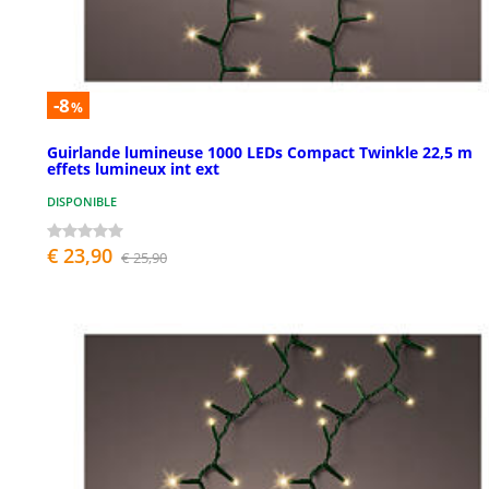
-8
%
Guirlande lumineuse 1000 LEDs Compact Twinkle 22,5 m
effets lumineux int ext
DISPONIBLE
€ 23,90
€ 25,90