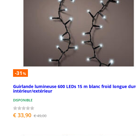
-31
%
Guirlande lumineuse 600 LEDs 15 m blanc froid longue dur
intérieur/extérieur
DISPONIBLE
€ 33,90
€ 49,00