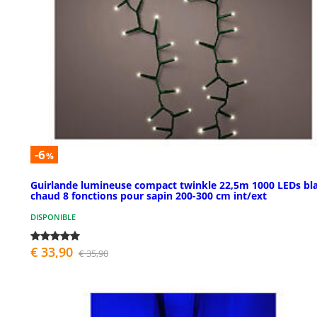
-6
%
Guirlande lumineuse compact twinkle 22,5m 1000 LEDs bl
chaud 8 fonctions pour sapin 200-300 cm int/ext
DISPONIBLE
€ 33,90
€ 35,90