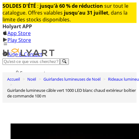
SOLDES D'ÉTÉ
:
jusqu'à 60 % de réduction
sur tout le
catalogue. Offres valables
jusqu'au 31 juillet
, dans la
limite des stocks disponibles.
Holyart APP
App Store
Play Store
Aide & Contact
Découvrez Premium
Se connecter
Accueil
Noël
Guirlandes lumineuses de Noël
Rideaux lumine
Liste des envies
Guirlande lumineuse câble vert 1000 LED blanc chaud extérieur boîtier
0
de commande 100 m
Panier