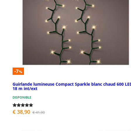
-7
%
Guirlande lumineuse Compact Sparkle blanc chaud 600 LE
18 m int/ext
DISPONIBLE
€ 38,90
€ 41,90