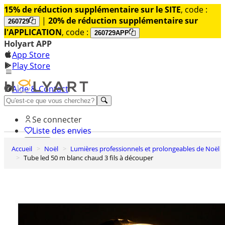
15% de réduction supplémentaire sur le SITE
, code :
|
20% de réduction supplémentaire sur
260729
l'APPLICATION
, code :
260729APP
Holyart APP
App Store
Play Store
Aide & Contact
Découvrez Premium
Se connecter
Liste des envies
Accueil
Noël
Lumières professionnels et prolongeables de Noël
0
Tube led 50 m blanc chaud 3 fils à découper
Panier