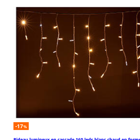
-17
%
Rideau lumineux en cascade 160 leds blanc chaud en form