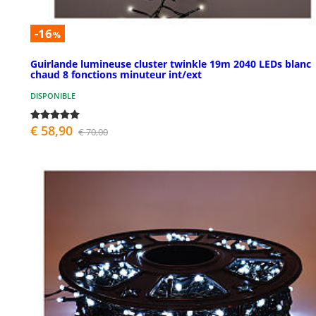
-16
%
Guirlande lumineuse cluster twinkle 19m 2040 LEDs blanc
chaud 8 fonctions minuteur int/ext
DISPONIBLE
€ 58,90
€ 70,00