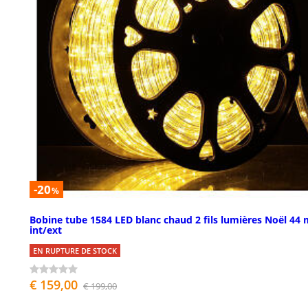
-20
%
Bobine tube 1584 LED blanc chaud 2 fils lumières Noël 44 
int/ext
EN RUPTURE DE STOCK
€ 159,00
€ 199,00