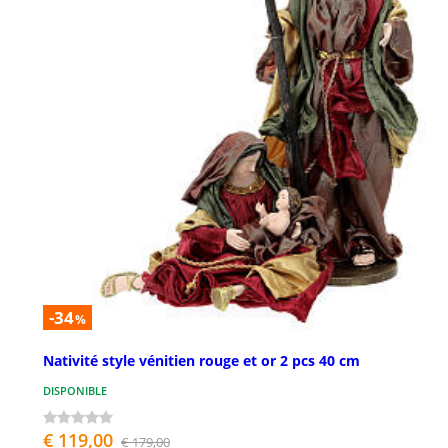
-34
%
Nativité style vénitien rouge et or 2 pcs 40 cm
DISPONIBLE
€ 119,00
€ 179,00