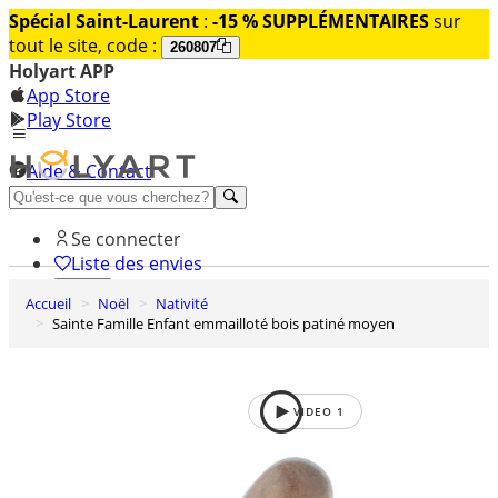
Spécial Saint-Laurent
:
-15 % SUPPLÉMENTAIRES
sur
tout le site, code :
260807
Holyart APP
App Store
Play Store
Aide & Contact
Découvrez Premium
Se connecter
Liste des envies
Accueil
Noël
Nativité
0
Sainte Famille Enfant emmailloté bois patiné moyen
Panier
VIDEO
1