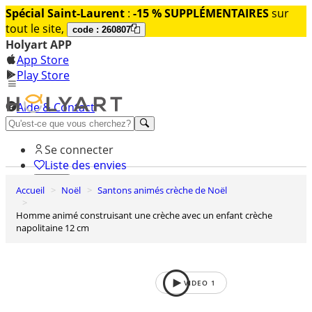
Spécial Saint-Laurent
:
-15 % SUPPLÉMENTAIRES
sur
tout le site,
code : 260807
Holyart APP
App Store
Play Store
Aide & Contact
Découvrez Premium
Se connecter
Liste des envies
Accueil
Noël
Santons animés crèche de Noël
0
Panier
Homme animé construisant une crèche avec un enfant crèche
napolitaine 12 cm
VIDEO
1