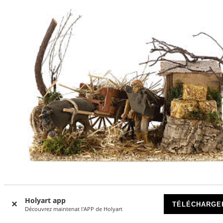
Holyart app
TÉLÉCHARGE
Fermier avec âne mouvement 15x25x15 cm crèche 10 cm
Découvrez maintenat l'APP de Holyart