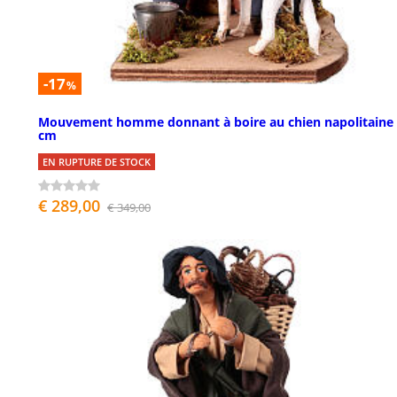
-17
%
Mouvement homme donnant à boire au chien napolitaine
cm
EN RUPTURE DE STOCK
€ 289,00
€ 349,00