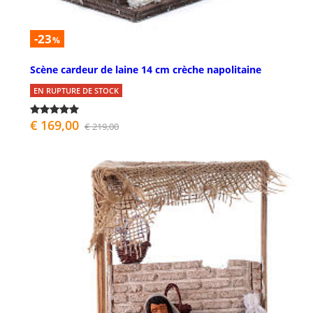
-23
%
Scène cardeur de laine 14 cm crèche napolitaine
EN RUPTURE DE STOCK
€ 169,00
€ 219,00