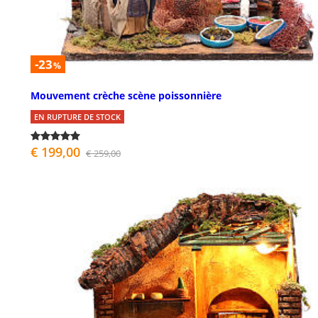
-23
%
Mouvement crèche scène poissonnière
EN RUPTURE DE STOCK
€ 199,00
€ 259,00