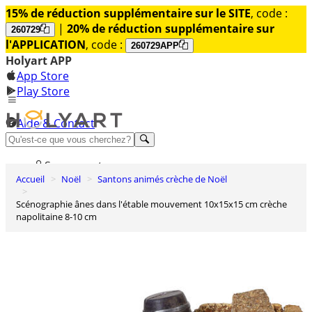
15% de réduction supplémentaire sur le SITE
, code :
|
20% de réduction supplémentaire sur
260729
l'APPLICATION
, code :
260729APP
Holyart APP
App Store
Play Store
Aide & Contact
Découvrez Premium
Se connecter
Accueil
Noël
Santons animés crèche de Noël
Liste des envies
Scénographie ânes dans l'étable mouvement 10x15x15 cm crèche
0
napolitaine 8-10 cm
Panier