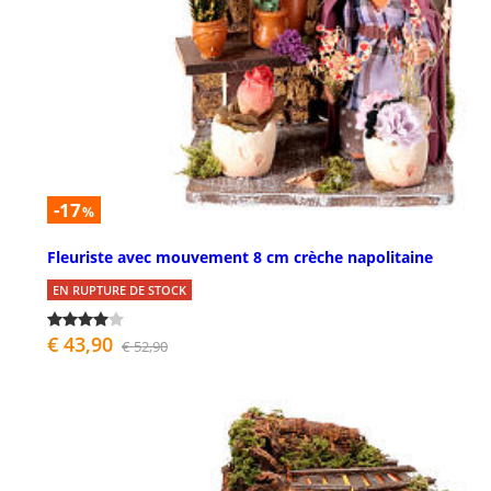
-17
%
Fleuriste avec mouvement 8 cm crèche napolitaine
EN RUPTURE DE STOCK
€ 43,90
€ 52,90