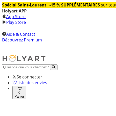
Spécial Saint-Laurent
:
-15 % SUPPLÉMENTAIRES
sur tout
Holyart APP
App Store
Play Store
Aide & Contact
Découvrez Premium
Se connecter
Liste des envies
0
Panier