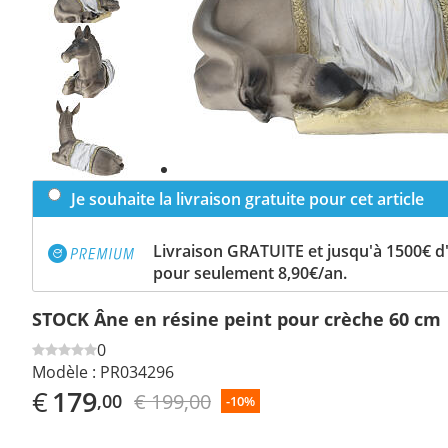
Previous
slide
Next
slide
Je souhaite la livraison gratuite pour cet article
Livraison GRATUITE et jusqu'à 1500€ 
pour seulement 8,90€/an.
STOCK Âne en résine peint pour crèche 60 cm
0
Modèle :
PR034296
€
179
€ 199,00
,00
-10%