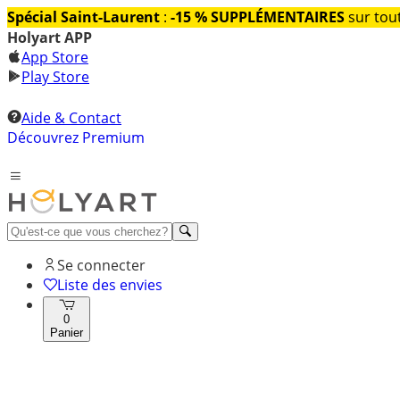
Spécial Saint-Laurent
:
-15 % SUPPLÉMENTAIRES
sur tout
Holyart APP
App Store
Play Store
Aide & Contact
Découvrez Premium
Se connecter
Liste des envies
0
Panier