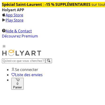
Spécial Saint-Laurent
:
-15 % SUPPLÉMENTAIRES
sur tout
Holyart APP
App Store
Play Store
Aide & Contact
Découvrez Premium
Se connecter
Liste des envies
0
Panier