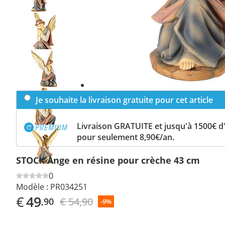
Previous
slide
Next
slide
Je souhaite la livraison gratuite pour cet article
Livraison GRATUITE et jusqu'à 1500€ 
pour seulement 8,90€/an.
STOCK Ange en résine pour crèche 43 cm
0
Modèle :
PR034251
€
49
€ 54,90
,90
-9%