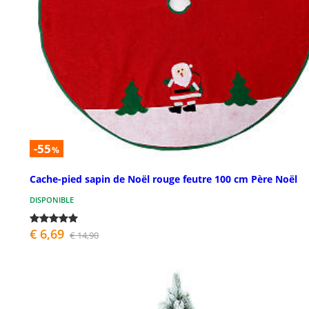
-55
%
Cache-pied sapin de Noël rouge feutre 100 cm Père Noël
DISPONIBLE
€ 6,69
€ 14,90