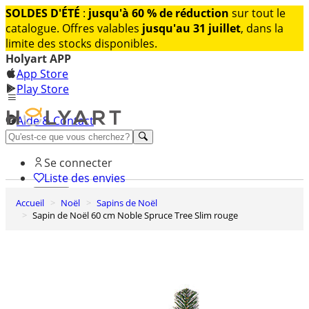
SOLDES D'ÉTÉ
:
jusqu'à 60 % de réduction
sur tout le
catalogue. Offres valables
jusqu'au 31 juillet
, dans la
limite des stocks disponibles.
Holyart APP
App Store
Play Store
Aide & Contact
Découvrez Premium
Se connecter
Liste des envies
Accueil
Noël
Sapins de Noël
0
Sapin de Noël 60 cm Noble Spruce Tree Slim rouge
Panier