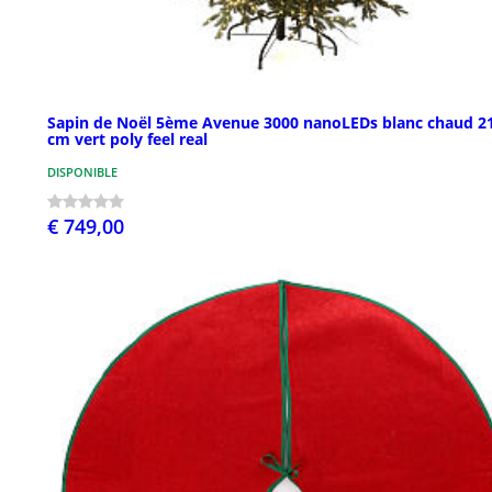
Sapin de Noël 5ème Avenue 3000 nanoLEDs blanc chaud 2
cm vert poly feel real
DISPONIBLE
€ 749,00