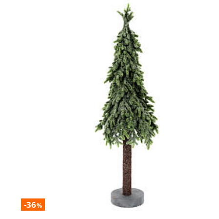
-36
%