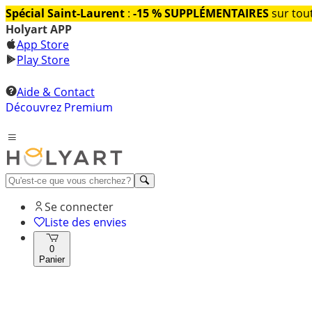
Spécial Saint-Laurent
:
-15 % SUPPLÉMENTAIRES
sur tout
Holyart APP
App Store
Play Store
Aide & Contact
Découvrez Premium
Se connecter
Liste des envies
0
Panier