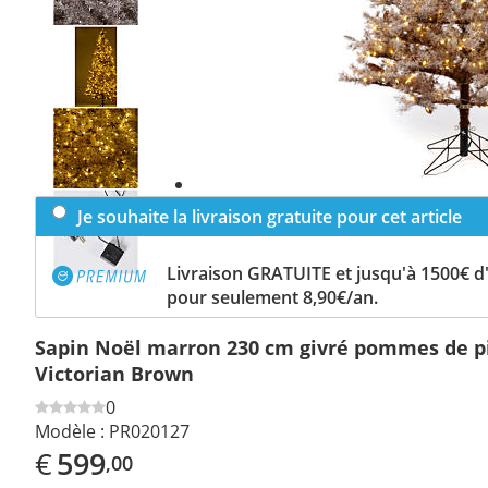
Previous
slide
Next
slide
Je souhaite la livraison gratuite pour cet article
Livraison GRATUITE et jusqu'à 1500€ 
pour seulement 8,90€/an.
Sapin Noël marron 230 cm givré pommes de pi
Victorian Brown
0
Modèle :
PR020127
€
599
,00