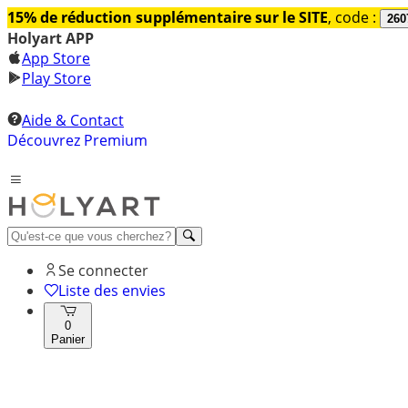
15% de réduction supplémentaire sur le SITE
, code :
260
Holyart APP
App Store
Play Store
Aide & Contact
Découvrez Premium
Se connecter
Liste des envies
0
Panier