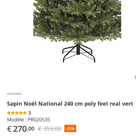
Sapin Noël National 240 cm poly feel real vert
3
Modèle :
PR020535
€
270
€ 359,00
,00
-25%