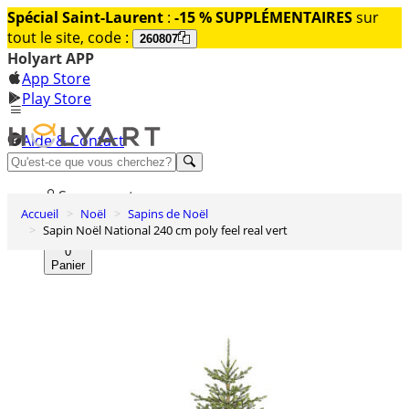
Spécial Saint-Laurent
:
-15 % SUPPLÉMENTAIRES
sur
tout le site, code :
260807
Holyart APP
App Store
Play Store
Aide & Contact
Découvrez Premium
Se connecter
Accueil
Noël
Sapins de Noël
Liste des envies
Sapin Noël National 240 cm poly feel real vert
0
Panier