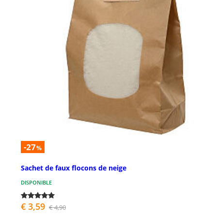
-27
%
Sachet de faux flocons de neige
DISPONIBLE
€ 3,59
€ 4,90