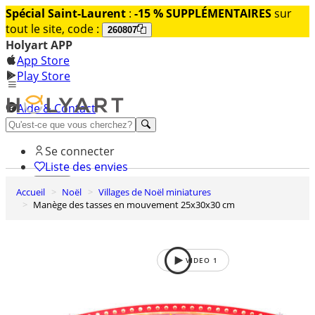
Spécial Saint-Laurent
:
-15 % SUPPLÉMENTAIRES
sur
tout le site, code :
260807
Holyart APP
App Store
Play Store
Aide & Contact
Découvrez Premium
Se connecter
Liste des envies
Accueil
Noël
Villages de Noël miniatures
0
Manège des tasses en mouvement 25x30x30 cm
Panier
VIDEO
1