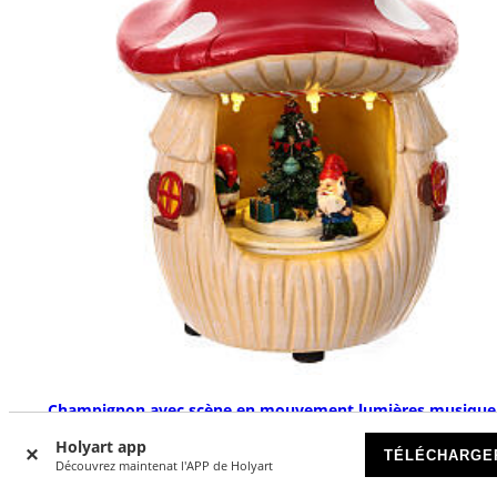
Champignon avec scène en mouvement lumières musique
20x15x15 cm
Holyart app
TÉLÉCHARGE
EN RUPTURE DE STOCK
Découvrez maintenat l'APP de Holyart