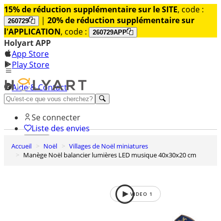
15% de réduction supplémentaire sur le SITE
, code :
|
20% de réduction supplémentaire sur
260729
l'APPLICATION
, code :
260729APP
Holyart APP
App Store
Play Store
Aide & Contact
Découvrez Premium
Se connecter
Liste des envies
Accueil
Noël
Villages de Noël miniatures
0
Manège Noël balancier lumières LED musique 40x30x20 cm
Panier
VIDEO
1