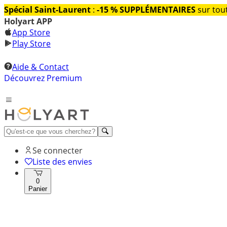
Spécial Saint-Laurent
:
-15 % SUPPLÉMENTAIRES
sur tout
Holyart APP
App Store
Play Store
Aide & Contact
Découvrez Premium
Se connecter
Liste des envies
0
Panier