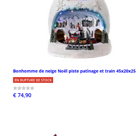
Bonhomme de neige Noël piste patinage et train 45x20x2
EN RUPTURE DE STOCK
€ 74,90