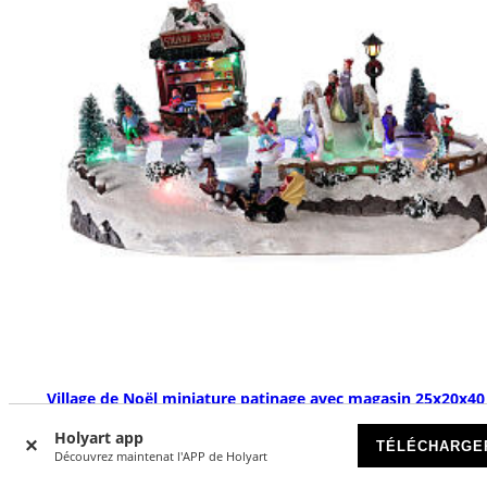
Village de Noël miniature patinage avec magasin 25x20x4
EN RUPTURE DE STOCK
Holyart app
TÉLÉCHARGE
Découvrez maintenat l'APP de Holyart
€ 74,90