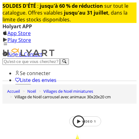
SOLDES D'ÉTÉ
:
jusqu'à 60 % de réduction
sur tout le
catalogue. Offres valables
jusqu'au 31 juillet
, dans la
limite des stocks disponibles.
Holyart APP
App Store
Play Store
Aide & Contact
Découvrez Premium
Se connecter
Liste des envies
Accueil
Noël
Villages de Noël miniatures
0
Village de Noël carrousel avec animaux 30x20x20 cm
Panier
VIDEO
1