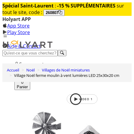
Spécial Saint-Laurent
:
-15 % SUPPLÉMENTAIRES
sur
tout le site, code :
260807
Holyart APP
App Store
Play Store
Aide & Contact
Découvrez Premium
Se connecter
Accueil
Noël
Villages de Noël miniatures
Liste des envies
Village Noël ferme moulin à vent lumières LED 25x30x20 cm
0
Panier
VIDEO
1