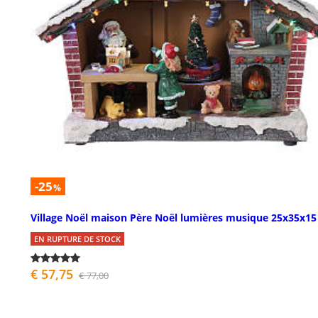
-25
%
Village Noël maison Père Noël lumières musique 25x35x1
EN RUPTURE DE STOCK
€ 57,75
€ 77,00