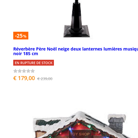
-25
%
Réverbère Père Noël neige deux lanternes lumières musiq
noir 185 cm
EN RUPTURE DE STOCK
€ 179,00
€ 239,00