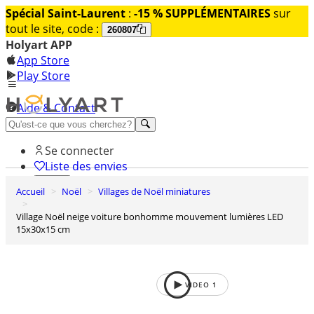
Spécial Saint-Laurent
:
-15 % SUPPLÉMENTAIRES
sur
tout le site, code :
260807
Holyart APP
App Store
Play Store
Aide & Contact
Découvrez Premium
Se connecter
Liste des envies
Accueil
Noël
Villages de Noël miniatures
0
Panier
Village Noël neige voiture bonhomme mouvement lumières LED
15x30x15 cm
VIDEO
1