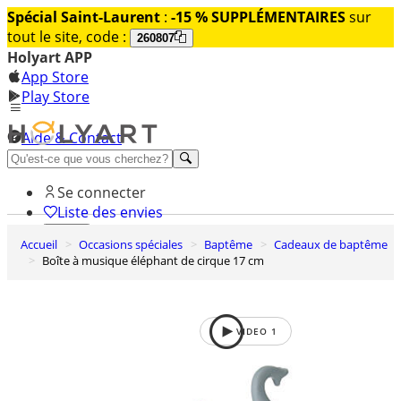
Spécial Saint-Laurent
:
-15 % SUPPLÉMENTAIRES
sur
tout le site, code :
260807
Holyart APP
App Store
Play Store
Aide & Contact
Découvrez Premium
Se connecter
Liste des envies
Accueil
Occasions spéciales
Baptême
Cadeaux de baptême
0
Boîte à musique éléphant de cirque 17 cm
Panier
VIDEO
1