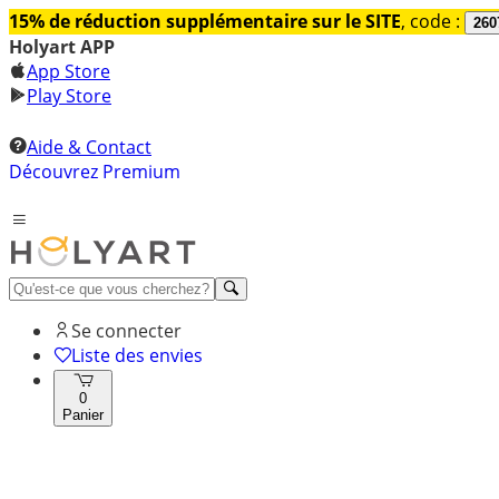
15% de réduction supplémentaire sur le SITE
, code :
260
Holyart APP
App Store
Play Store
Aide & Contact
Découvrez Premium
Se connecter
Liste des envies
0
Panier