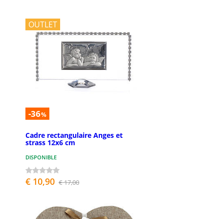
OUTLET
-36
%
Cadre rectangulaire Anges et
strass 12x6 cm
DISPONIBLE
€ 10,90
€ 17,00