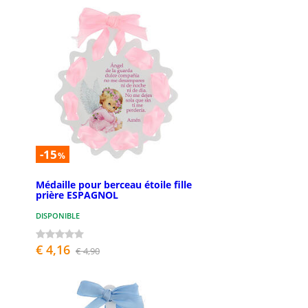
-15
%
Médaille pour berceau étoile fille
prière ESPAGNOL
DISPONIBLE
€ 4,16
€ 4,90