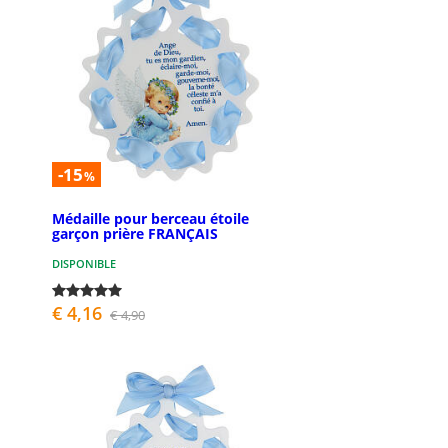
-15
%
Médaille pour berceau étoile
garçon prière FRANÇAIS
DISPONIBLE
€ 4,16
€ 4,90