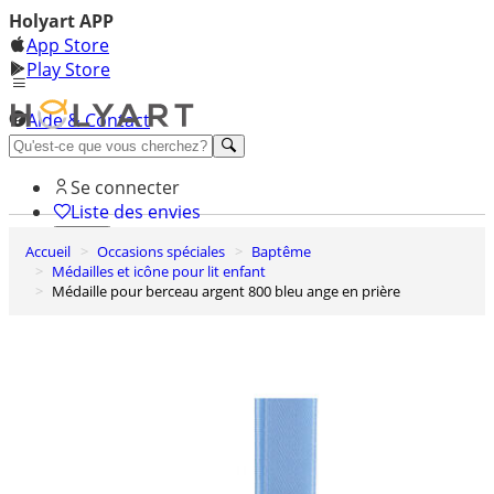
Holyart APP
App Store
Play Store
Aide & Contact
Découvrez Premium
Se connecter
Liste des envies
Accueil
Occasions spéciales
Baptême
0
Médailles et icône pour lit enfant
Panier
Médaille pour berceau argent 800 bleu ange en prière