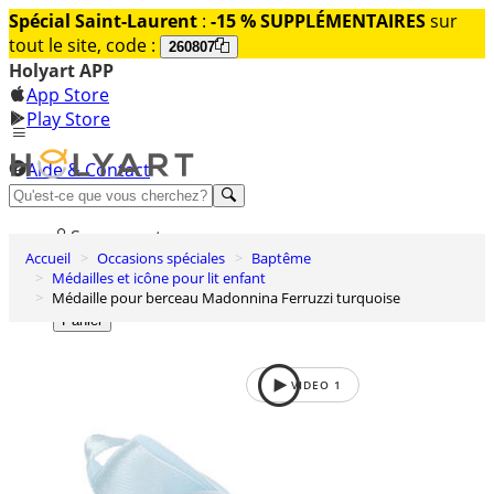
Spécial Saint-Laurent
:
-15 % SUPPLÉMENTAIRES
sur
tout le site, code :
260807
Holyart APP
App Store
Play Store
Aide & Contact
Découvrez Premium
Se connecter
Accueil
Occasions spéciales
Baptême
Liste des envies
Médailles et icône pour lit enfant
Médaille pour berceau Madonnina Ferruzzi turquoise
0
Panier
VIDEO
1