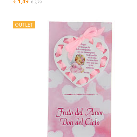
€ 1,49
€ 2,79
OUTLET