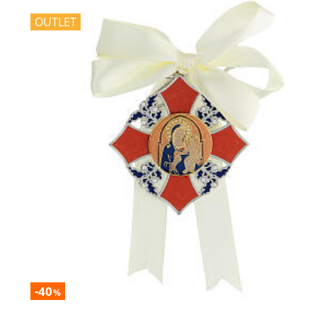
OUTLET
-40
%