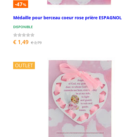
-47
%
Médaille pour berceau coeur rose prière ESPAGNOL
DISPONIBLE
€ 1,49
€ 2,79
OUTLET