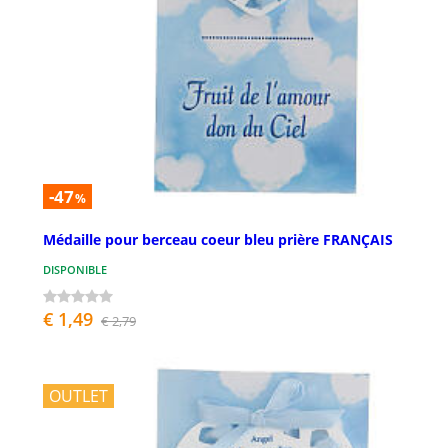
-47
%
Médaille pour berceau coeur bleu prière FRANÇAIS
DISPONIBLE
€ 1,49
€ 2,79
OUTLET