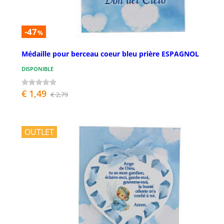
-47
%
Médaille pour berceau coeur bleu prière ESPAGNOL
DISPONIBLE
€ 1,49
€ 2,79
OUTLET