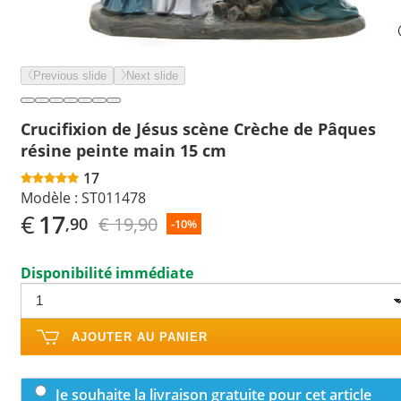
Previous slide
Next slide
Crucifixion de Jésus scène Crèche de Pâques
résine peinte main 15 cm
17
Modèle :
ST011478
€
17
€ 19,90
,90
-10%
Disponibilité immédiate
AJOUTER AU PANIER
Je souhaite la livraison gratuite pour cet article