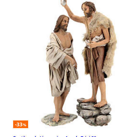
-33
%