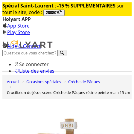
Spécial Saint-Laurent
:
-15 % SUPPLÉMENTAIRES
sur
tout le site, code :
260807
Holyart APP
App Store
Play Store
Aide & Contact
Découvrez Premium
Se connecter
Liste des envies
Accueil
Occasions spéciales
Crèche de Pâques
0
Panier
Crucifixion de Jésus scène Crèche de Pâques résine peinte main 15 cm