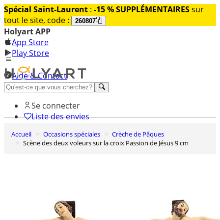
Spécial Saint-Laurent
:
-15 % SUPPLÉMENTAIRES
sur
tout le site, code :
260807
Holyart APP
App Store
Play Store
Aide & Contact
Découvrez Premium
Se connecter
Liste des envies
Accueil
Occasions spéciales
Crèche de Pâques
0
Scène des deux voleurs sur la croix Passion de Jésus 9 cm
Panier